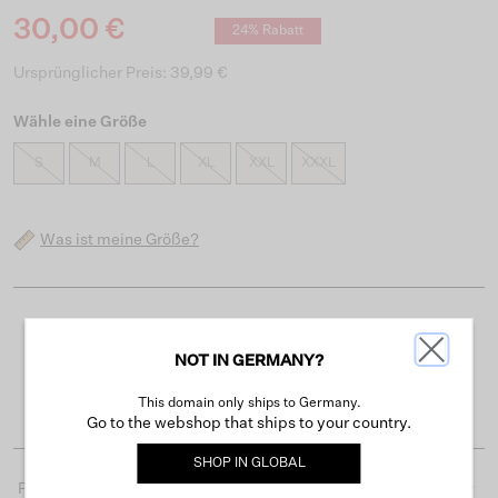
30,00 €
24% Rabatt
Ursprünglicher Preis: 39,99 €
Wähle eine Größe
S
M
L
XL
XXL
XXXL
Was ist meine Größe?
Kostenloser Versand ab 50 €
NOT IN GERMANY?
Lieferzeit 3-4 Arbeitstagen
Einfache Rückgabe innerhalb von 30 Tagen
This domain only ships to Germany.
Go to the webshop that ships to your country.
SHOP IN
GLOBAL
Produktdetails