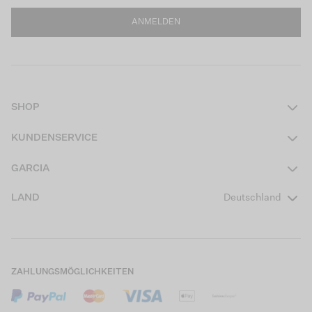
ANMELDEN
SHOP
Damen
KUNDENSERVICE
Herren
Kontakt
GARCIA
Mädchen Teens
FAQ
Über uns
LAND
Deutschland
Jungen Teens
Aktionsbedingungen
Garcia Stories
Mädchen Kids
Versand
Our Responsible Journey
Jungen Kids
Rücksendung
Store Locator
ZAHLUNGSMÖGLICHKEITEN
Sale
Cookies
Careers
Mein Konto