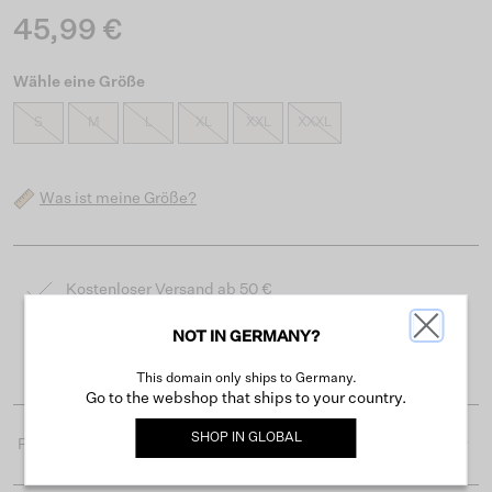
45,99 €
Wähle eine Größe
S
M
L
XL
XXL
XXXL
Was ist meine Größe?
Kostenloser Versand ab 50 €
Lieferzeit 3-4 Arbeitstagen
NOT IN GERMANY?
Einfache Rückgabe innerhalb von 30 Tagen
This domain only ships to Germany.
Go to the webshop that ships to your country.
SHOP IN
GLOBAL
Produktdetails