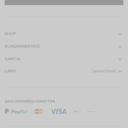
SHOP
Damen
KUNDENSERVICE
Herren
Kontakt
GARCIA
Mädchen Teens
FAQ
Über uns
LAND
Deutschland
Jungen Teens
Aktionsbedingungen
Garcia Stories
Mädchen Kids
Versand
Our Responsible Journey
Jungen Kids
Rücksendung
Store Locator
ZAHLUNGSMÖGLICHKEITEN
Sale
Cookies
Careers
Mein Konto
B2B Kontaktinformationen
Größentabellen