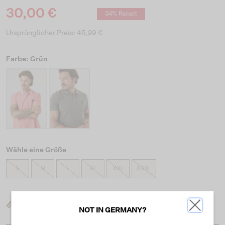
30,00 €
34% Rabatt
Ursprünglicher Preis: 45,99 €
Farbe: Grün
Wähle eine Größe
S
M
L
XL
XXL
XXXL
Was ist meine Größe?
NOT IN GERMANY?