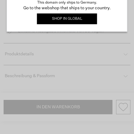
This domain only ships to Germany.
Go to the webshop that ships to your country.
Kostenloser Versand ab 50 €
SHOP IN
GLOBAL
Lieferzeit 3-4 Arbeitstagen
Einfache Rückgabe innerhalb von 30 Tagen
Produktdetails
Beschreibung & Passform
IN DEN WARENKORB