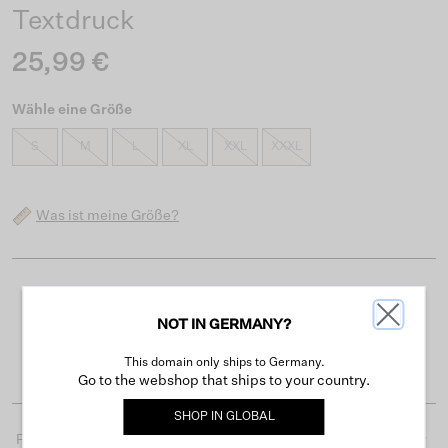
Textdruck
25,99 €
Wähle eine Größe
S
M
L
XL
XXL
XXXL
Was ist meine Größe?
Kostenloser Versand ab 50 €
NOT IN GERMANY?
Lieferzeit 3-4 Arbeitstagen
Einfache Rückgabe innerhalb von 30 Tagen
This domain only ships to Germany.
Go to the webshop that ships to your country.
SHOP IN
GLOBAL
Produktdetails