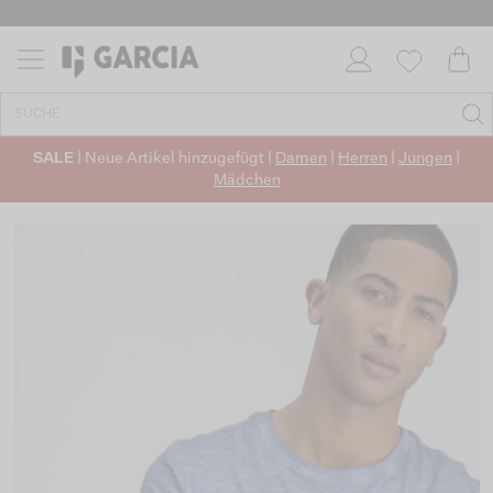
SALE
| Neue Artikel hinzugefügt |
Damen
|
Herren
|
Jungen
|
Mädchen