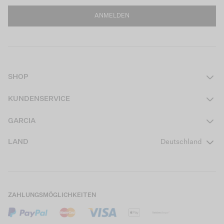
ANMELDEN
SHOP
Damen
KUNDENSERVICE
Herren
Kontakt
GARCIA
Mädchen Teens
FAQ
Über uns
LAND
Deutschland
Jungen Teens
Aktionsbedingungen
Garcia Stories
Mädchen Kids
Versand
Our Responsible Journey
Jungen Kids
Rücksendung
Store Locator
ZAHLUNGSMÖGLICHKEITEN
Sale
Cookies
Careers
Mein Konto