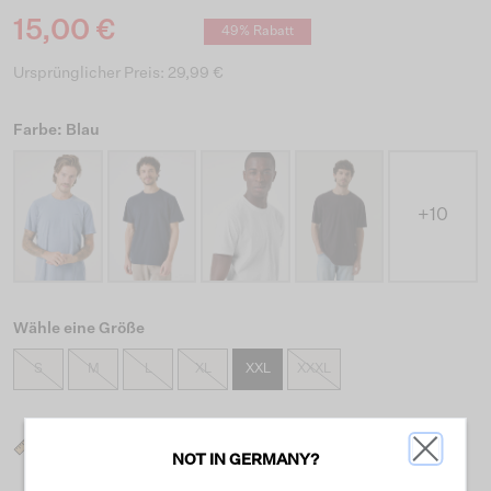
15,00 €
49% Rabatt
Ursprünglicher Preis: 29,99 €
Farbe: Blau
+10
Wähle eine Größe
S
M
L
XL
XXL
XXXL
Was ist meine Größe?
NOT IN GERMANY?