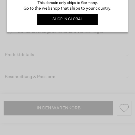
This domain only ships to Germany.
Go to the webshop that ships to your country.
Kostenloser Versand ab 50 €
SHOP IN
GLOBAL
Lieferzeit 3-4 Arbeitstagen
Einfache Rückgabe innerhalb von 30 Tagen
Produktdetails
Beschreibung & Passform
IN DEN WARENKORB