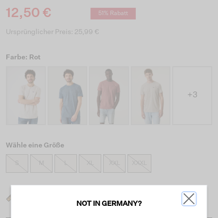
12,50 €
51% Rabatt
Ursprünglicher Preis: 25,99 €
Farbe: Rot
+3
Wähle eine Größe
S
M
L
XL
XXL
XXXL
Was ist meine Größe?
NOT IN GERMANY?