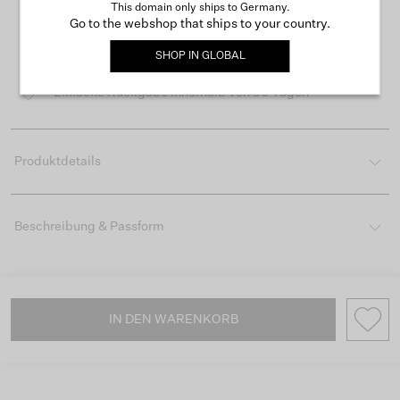
This domain only ships to Germany.
Go to the webshop that ships to your country.
Kostenloser Versand ab 50 €
SHOP IN
GLOBAL
Lieferzeit 3-4 Arbeitstagen
Einfache Rückgabe innerhalb von 30 Tagen
Produktdetails
Beschreibung & Passform
IN DEN WARENKORB