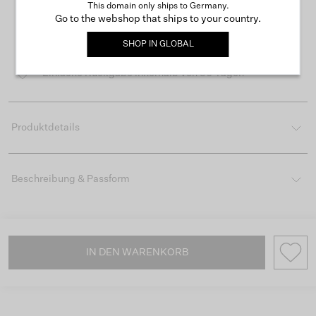
This domain only ships to Germany.
Go to the webshop that ships to your country.
Kostenloser Versand ab 50 €
SHOP IN
GLOBAL
Lieferzeit 3-4 Arbeitstagen
Einfache Rückgabe innerhalb von 30 Tagen
Produktdetails
Beschreibung & Passform
IN DEN WARENKORB