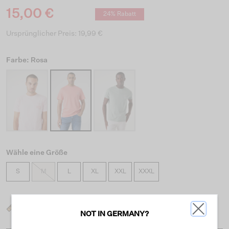
15,00 €
24% Rabatt
Ursprünglicher Preis: 19,99 €
Farbe: Rosa
Wähle eine Größe
S
M
L
XL
XXL
XXXL
Was ist meine Größe?
NOT IN GERMANY?