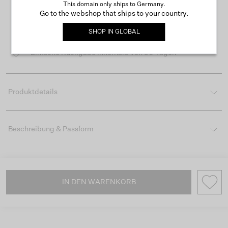
This domain only ships to Germany.
Go to the webshop that ships to your country.
Kostenloser Versand ab 50 €
SHOP IN
GLOBAL
Lieferzeit 3-4 Arbeitstagen
Einfache Rückgabe innerhalb von 30 Tagen
Produktdetails
Beschreibung & Passform
IN DEN WARENKORB