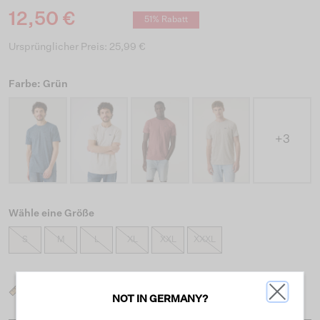
12,50 €
51% Rabatt
Ursprünglicher Preis: 25,99 €
Farbe: Grün
+3
Wähle eine Größe
S
M
L
XL
XXL
XXXL
Was ist meine Größe?
NOT IN GERMANY?