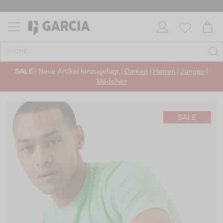
SALE
| Neue Artikel hinzugefügt |
Damen
|
Herren
|
Jungen
|
Mädchen