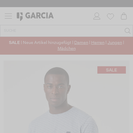
SALE
| Neue Artikel hinzugefügt |
Damen
|
Herren
|
Jungen
|
Mädchen