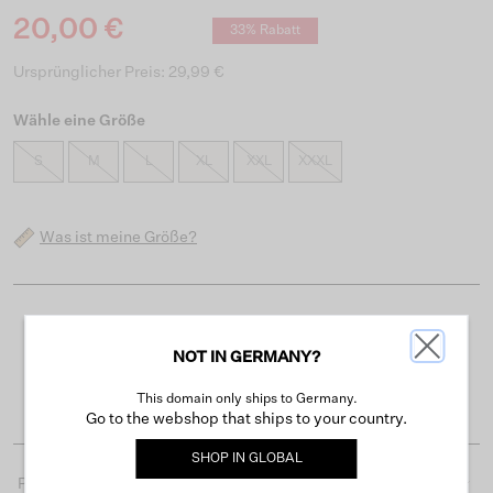
20,00 €
33% Rabatt
Ursprünglicher Preis: 29,99 €
Wähle eine Größe
S
M
L
XL
XXL
XXXL
Was ist meine Größe?
Kostenloser Versand ab 50 €
NOT IN GERMANY?
Lieferzeit 3-4 Arbeitstagen
Einfache Rückgabe innerhalb von 30 Tagen
This domain only ships to Germany.
Go to the webshop that ships to your country.
SHOP IN
GLOBAL
Produktdetails