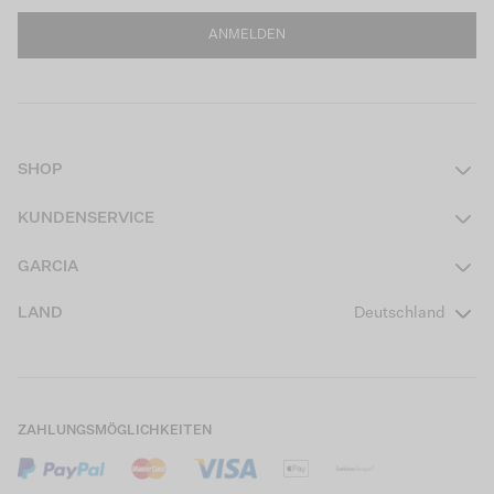
ANMELDEN
SHOP
Damen
KUNDENSERVICE
Herren
Kontakt
GARCIA
Mädchen Teens
FAQ
Über uns
LAND
Deutschland
Jungen Teens
Aktionsbedingungen
Garcia Stories
Mädchen Kids
Versand
Our Responsible Journey
Jungen Kids
Rücksendung
Store Locator
ZAHLUNGSMÖGLICHKEITEN
Sale
Cookies
Careers
Mein Konto