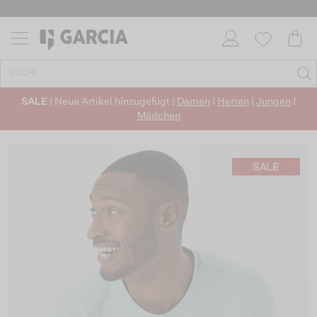
SALE
| Neue Artikel hinzugefügt |
Damen
|
Herren
|
Jungen
|
Mädchen