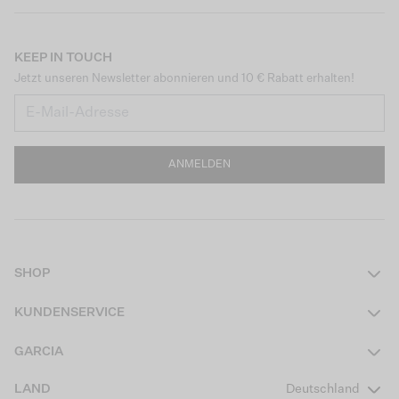
KEEP IN TOUCH
Jetzt unseren Newsletter abonnieren und 10 € Rabatt erhalten!
ANMELDEN
SHOP
Damen
KUNDENSERVICE
Herren
Kontakt
GARCIA
Mädchen Teens
FAQ
Über uns
LAND
Deutschland
Jungen Teens