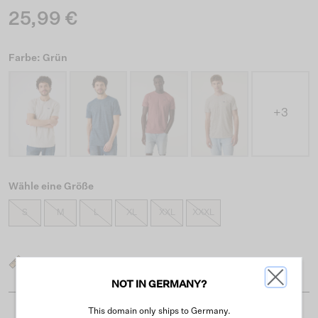
25,99 €
Farbe: Grün
+3
Wähle eine Größe
S
M
L
XL
XXL
XXXL
Was ist meine Größe?
NOT IN GERMANY?
This domain only ships to Germany.