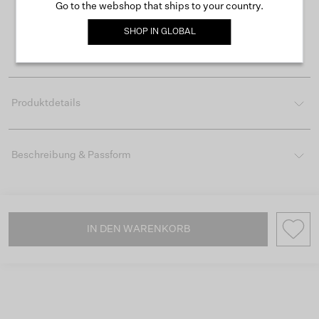
Kostenloser Versand ab 50 €
Go to the webshop that ships to your country.
Lieferzeit 3-4 Arbeitstagen
SHOP IN
GLOBAL
Einfache Rückgabe innerhalb von 30 Tagen
Produktdetails
Beschreibung & Passform
IN DEN WARENKORB