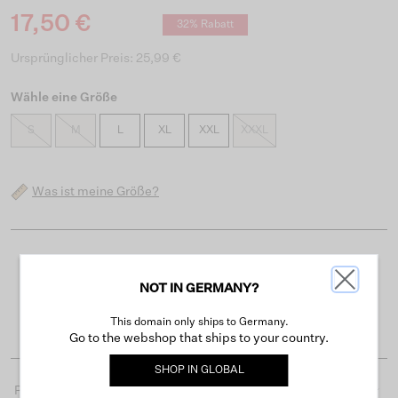
17,50 €
32% Rabatt
Ursprünglicher Preis: 25,99 €
Wähle eine Größe
S
M
L
XL
XXL
XXXL
Was ist meine Größe?
Kostenloser Versand ab 50 €
NOT IN GERMANY?
Lieferzeit 3-4 Arbeitstagen
Einfache Rückgabe innerhalb von 30 Tagen
This domain only ships to Germany.
Go to the webshop that ships to your country.
SHOP IN
GLOBAL
Produktdetails