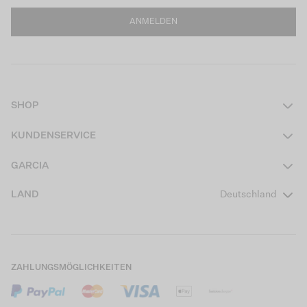
ANMELDEN
SHOP
Damen
KUNDENSERVICE
Herren
Kontakt
GARCIA
Mädchen Teens
FAQ
Über uns
LAND
Deutschland
Jungen Teens
Aktionsbedingungen
Garcia Stories
Mädchen Kids
Versand
Our Responsible Journey
Jungen Kids
Rücksendung
Store Locator
ZAHLUNGSMÖGLICHKEITEN
Sale
Cookies
Careers
Mein Konto