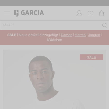
SALE
| Neue Artikel hinzugefügt |
Damen
|
Herren
|
Jungen
|
Mädchen