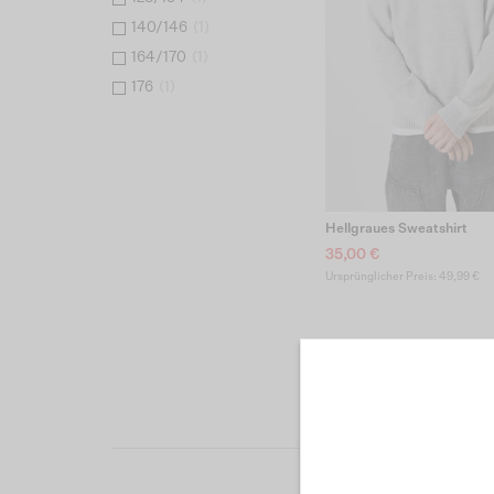
140/146
(
1
)
164/170
(
1
)
176
(
1
)
Hellgraues Sweatshirt
35,00 €
Ursprünglicher Preis: 49,99 €