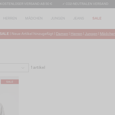
 KOSTENLOSER VERSAND AB 50 €
✓ CO2-NEUTRALEN VERSAND
HERREN
MÄDCHEN
JUNGEN
JEANS
SALE
SALE
| Neue Artikel hinzugefügt |
Damen
|
Herren
|
Jungen
|
Mädche
1 artikel