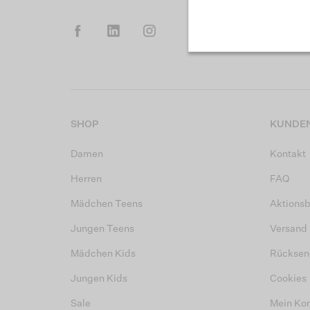
SHOP
KUNDEN
Damen
Kontakt
Herren
FAQ
Mädchen Teens
Aktions
Jungen Teens
Versand
Mädchen Kids
Rücksen
Jungen Kids
Cookies
Sale
Mein Ko