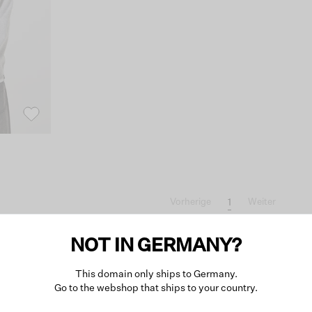
1
Vorherige
Weiter
NOT IN GERMANY?
This domain only ships to Germany.
Go to the webshop that ships to your country.