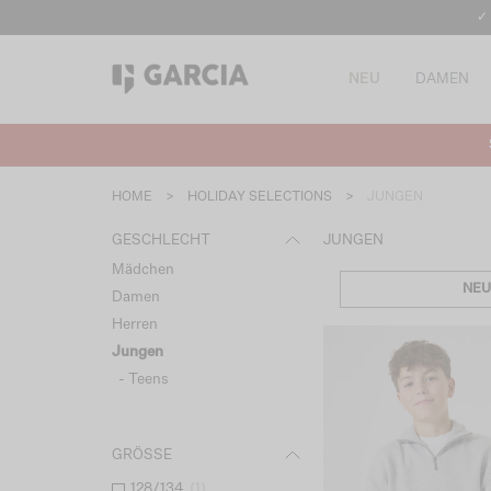
✓
NEU
DAMEN
HOME
>
HOLIDAY SELECTIONS
>
JUNGEN
GESCHLECHT
JUNGEN
Mädchen
NEU
Damen
Herren
Jungen
- Teens
GRÖSSE
128/134
(
1
)