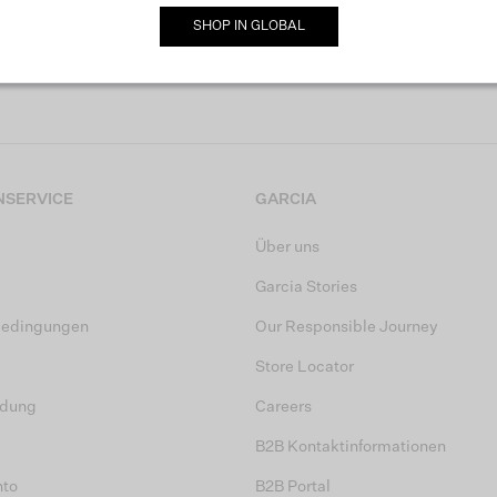
SHOP IN
GLOBAL
MELDE DICH JETZT FÜR UNSEREN NEWSLETTER AN
SERVICE
GARCIA
Über uns
Garcia Stories
bedingungen
Our Responsible Journey
Store Locator
dung
Careers
B2B Kontaktinformationen
nto
B2B Portal