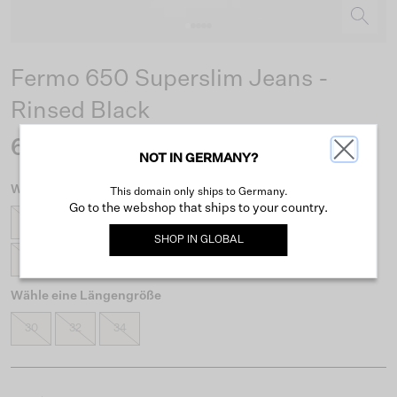
Fermo 650 Superslim Jeans -
Rinsed Black
69,99 €
NOT IN GERMANY?
Wähle eine Taillengröße
This domain only ships to Germany.
Go to the webshop that ships to your country.
26
27
28
29
30
31
32
33
SHOP IN
GLOBAL
34
36
38
Wähle eine Längengröße
30
32
34