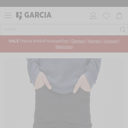
SALE
| Neue Artikel hinzugefügt |
Damen
|
Herren
|
Jungen
|
Mädchen