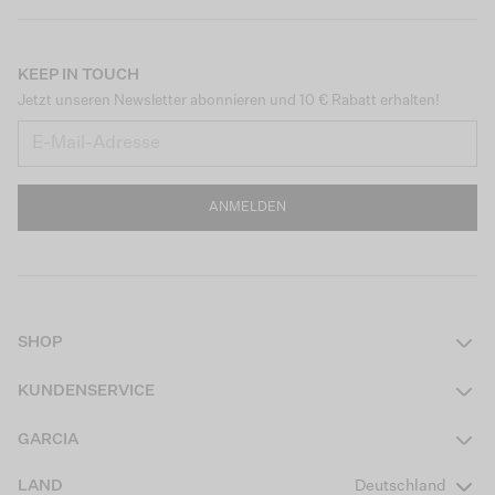
KEEP IN TOUCH
Jetzt unseren Newsletter abonnieren und 10 € Rabatt erhalten!
ANMELDEN
SHOP
Damen
KUNDENSERVICE
Herren
Kontakt
GARCIA
Mädchen Teens
FAQ
Über uns
LAND
Deutschland
Jungen Teens