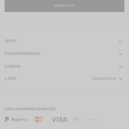
ANMELDEN
SHOP
Damen
KUNDENSERVICE
Herren
Kontakt
GARCIA
Mädchen Teens
FAQ
Über uns
LAND
Deutschland
Jungen Teens
Aktionsbedingungen
Garcia Stories
Mädchen Kids
Versand
Our Responsible Journey
Jungen Kids
Rücksendung
Store Locator
ZAHLUNGSMÖGLICHKEITEN
Sale
Cookies
Careers
Mein Konto
B2B Kontaktinformationen