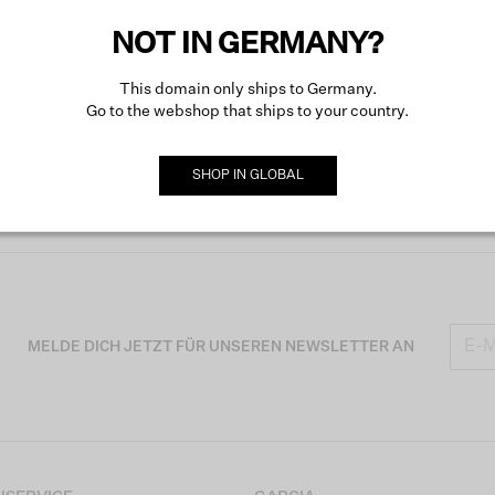
NOT IN GERMANY?
Mehr ü
This domain only ships to Germany.
Go to the webshop that ships to your country.
SHOP IN
GLOBAL
MELDE DICH JETZT FÜR UNSEREN NEWSLETTER AN