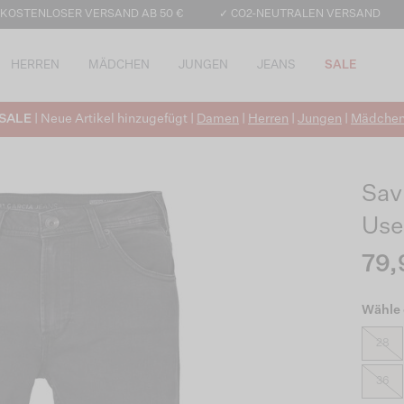
 KOSTENLOSER VERSAND AB 50 €
✓ CO2-NEUTRALEN VERSAND
HERREN
MÄDCHEN
JUNGEN
JEANS
SALE
SALE
| Neue Artikel hinzugefügt |
Damen
|
Herren
|
Jungen
|
Mädche
Sav
Use
79,
Wähle 
28
36