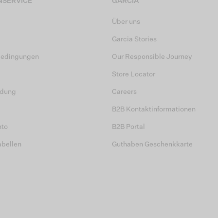
SERVICE
GARCIA
Über uns
Garcia Stories
bedingungen
Our Responsible Journey
Store Locator
dung
Careers
B2B Kontaktinformationen
nto
B2B Portal
abellen
Guthaben Geschenkkarte