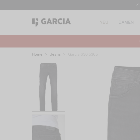
✓
NEU
DAMEN
Home
>
Jeans
>
Garcia 636 5365