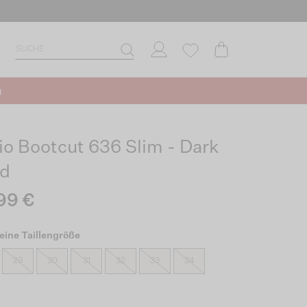
n
io Bootcut 636 Slim - Dark
d
99 €
eine Taillengröße
29
30
31
32
33
34