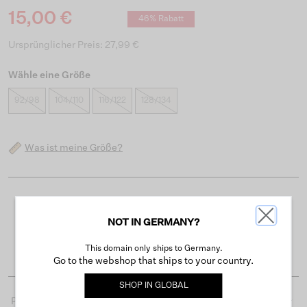
15,00 €
46% Rabatt
Ursprünglicher Preis: 27,99 €
Wähle eine Größe
92/98
104/110
116/122
128/134
Was ist meine Größe?
Kostenloser Versand ab 50 €
NOT IN GERMANY?
Lieferzeit 3-4 Arbeitstagen
Einfache Rückgabe innerhalb von 30 Tagen
This domain only ships to Germany.
Go to the webshop that ships to your country.
SHOP IN
GLOBAL
Produktdetails