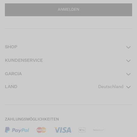
ANMELDEN
SHOP
Damen
KUNDENSERVICE
Herren
Kontakt
GARCIA
Mädchen Teens
FAQ
Über uns
LAND
Deutschland
Jungen Teens
Aktionsbedingungen
Garcia Stories
Mädchen Kids
Versand
Our Responsible Journey
Jungen Kids
Rücksendung
Store Locator
ZAHLUNGSMÖGLICHKEITEN
Sale
Cookies
Careers
Mein Konto