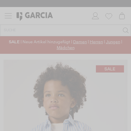
✓ KOSTENLOSER VERSAND AB 50 €
✓ CO2-NEUTRALEN VERSAND
SALE
| Neue Artikel hinzugefügt |
Damen
|
Herren
|
Jungen
|
Mädchen