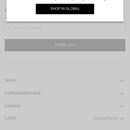
SHOP IN
GLOBAL
KEEP IN TOUCH
Jetzt unseren Newsletter abonnieren und 10 € Rabatt erhalten!
ANMELDEN
SHOP
Damen
KUNDENSERVICE
Herren
Kontakt
GARCIA
Mädchen Teens
FAQ
Über uns
LAND
Deutschland
Jungen Teens
Aktionsbedingungen
Garcia Stories