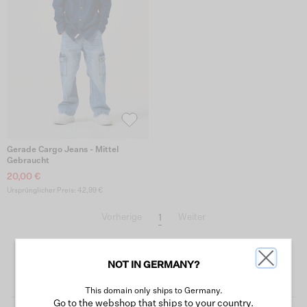
Gerade Cargo Jeans - Mittel
Gebraucht
20,00 €
Ursprünglicher Preis: 42,99 €
1
Vorherige
Weiter
NOT IN GERMANY?
This domain only ships to Germany.
Go to the webshop that ships to your country.