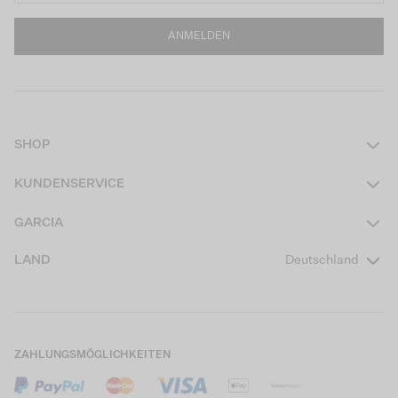
ANMELDEN
SHOP
Damen
KUNDENSERVICE
Herren
Kontakt
GARCIA
Mädchen Teens
FAQ
Über uns
LAND
Deutschland
Jungen Teens
Aktionsbedingungen
Garcia Stories
Mädchen Kids
Versand
Our Responsible Journey
Jungen Kids
Rücksendung
Store Locator
ZAHLUNGSMÖGLICHKEITEN
Sale
Cookies
Careers