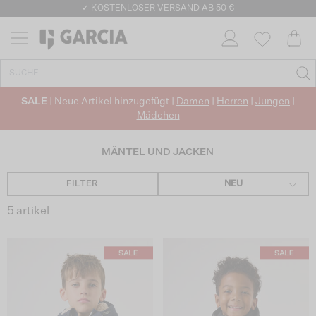
✓ KOSTENLOSER VERSAND AB 50 €
✓ CO2-NEUTRALEN VERSAND
SALE
| Neue Artikel hinzugefügt |
Damen
|
Herren
|
Jungen
|
Mädchen
MÄNTEL UND JACKEN
FILTER
NEU
5 artikel