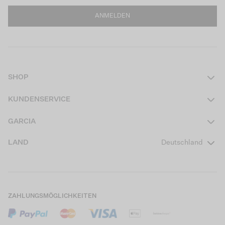
ANMELDEN
SHOP
Damen
KUNDENSERVICE
Herren
Kontakt
GARCIA
Mädchen Teens
FAQ
Über uns
LAND
Deutschland
Jungen Teens
Aktionsbedingungen
Garcia Stories
Mädchen Kids
Versand
Our Responsible Journey
Jungen Kids
Rücksendung
Store Locator
ZAHLUNGSMÖGLICHKEITEN
Sale
Cookies
Careers
Mein Konto