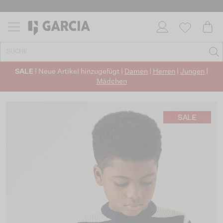
SALE
| Neue Artikel hinzugefügt |
Damen
|
Herren
|
Jungen
|
Mädchen