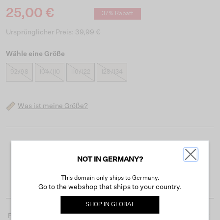
25,00 €
37% Rabatt
Ursprünglicher Preis: 39,99 €
Wähle eine Größe
92/98
104/110
116/122
128/134
Was ist meine Größe?
Kostenloser Versand ab 50 €
NOT IN GERMANY?
Lieferzeit 3-4 Arbeitstagen
Einfache Rückgabe innerhalb von 30 Tagen
This domain only ships to Germany.
Go to the webshop that ships to your country.
SHOP IN
GLOBAL
Produktdetails