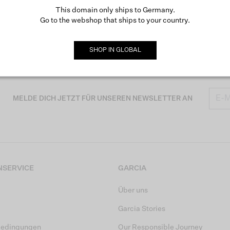
This domain only ships to Germany.
Go to the webshop that ships to your country.
SHOP IN
GLOBAL
MELDE DICH JETZT FÜR UNSEREN NEWSLETTER AN
SERVICE
GARCIA
Über uns
Garcia Stories
bedingungen
Our Responsible Journey