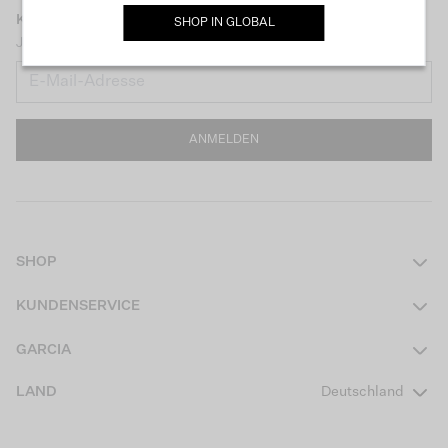
KEEP IN TOUCH
SHOP IN
GLOBAL
Jetzt unseren Newsletter abonnieren und 10 € Rabatt erhalten!
ANMELDEN
SHOP
Damen
KUNDENSERVICE
Herren
Kontakt
GARCIA
Mädchen Teens
FAQ
Über uns
LAND
Deutschland
Jungen Teens
Aktionsbedingungen
Garcia Stories
Mädchen Kids
Versand