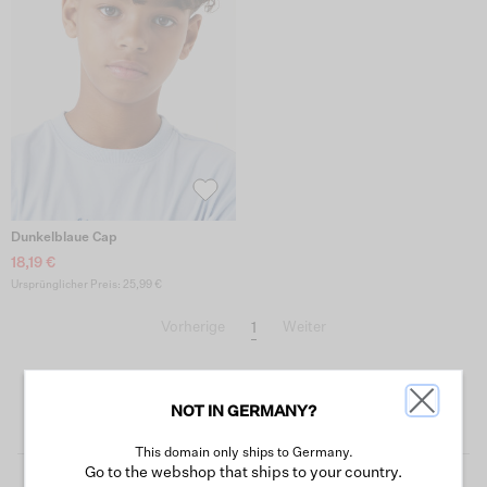
Dunkelblaue Cap
18,19 €
Ursprünglicher Preis: 25,99 €
1
Vorherige
Weiter
NOT IN GERMANY?
This domain only ships to Germany.
Go to the webshop that ships to your country.