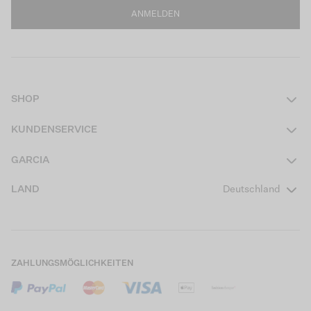
ANMELDEN
SHOP
Damen
KUNDENSERVICE
Herren
Kontakt
GARCIA
Mädchen Teens
FAQ
Über uns
LAND
Deutschland
Jungen Teens
Aktionsbedingungen
Garcia Stories
Mädchen Kids
Versand
Our Responsible Journey
Jungen Kids
Rücksendung
Store Locator
ZAHLUNGSMÖGLICHKEITEN
Sale
Cookies
Careers
Mein Konto
B2B Kontaktinformationen