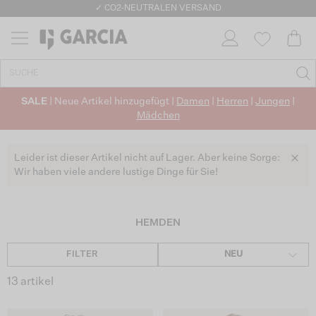
GARCIA Jungenhemden | Offizieller GARCIA Webshop
SALE
| Neue Artikel hinzugefügt |
Damen
|
Herren
|
Jungen
|
Mädchen
Leider ist dieser Artikel nicht auf Lager. Aber keine Sorge:
Wir haben viele andere lustige Dinge für Sie!
HEMDEN
FILTER
NEU
13 artikel