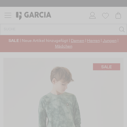
SALE
| Neue Artikel hinzugefügt |
Damen
|
Herren
|
Jungen
|
Mädchen