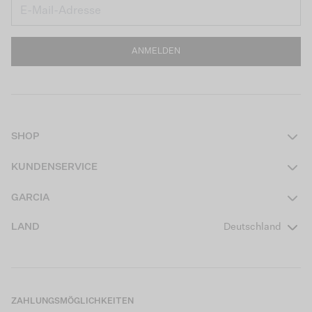
ANMELDEN
SHOP
Damen
KUNDENSERVICE
Herren
Kontakt
GARCIA
Mädchen Teens
FAQ
Über uns
LAND
Deutschland
Jungen Teens
Aktionsbedingungen
Garcia Stories
Mädchen Kids
Versand
Our Responsible Journey
Jungen Kids
Rücksendung
Store Locator
ZAHLUNGSMÖGLICHKEITEN
Sale