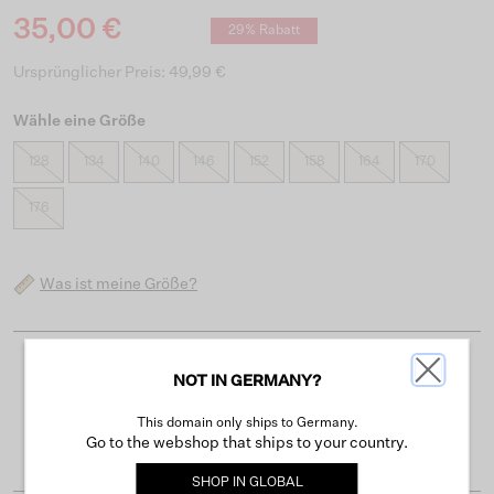
35,00 €
29% Rabatt
Ursprünglicher Preis: 49,99 €
Wähle eine Größe
128
134
140
146
152
158
164
170
176
Was ist meine Größe?
Kostenloser Versand ab 50 €
NOT IN GERMANY?
Lieferzeit 3-4 Arbeitstagen
This domain only ships to Germany.
Go to the webshop that ships to your country.
Einfache Rückgabe innerhalb von 30 Tagen
SHOP IN
GLOBAL