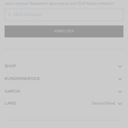
Jetzt unseren Newsletter abonnieren und 10 € Rabatt erhalten!
ANMELDEN
SHOP
Damen
KUNDENSERVICE
Herren
Kontakt
GARCIA
Mädchen Teens
FAQ
Über uns
LAND
Deutschland
Jungen Teens
Aktionsbedingungen
Garcia Stories
Mädchen Kids
Versand
Our Responsible Journey
Jungen Kids