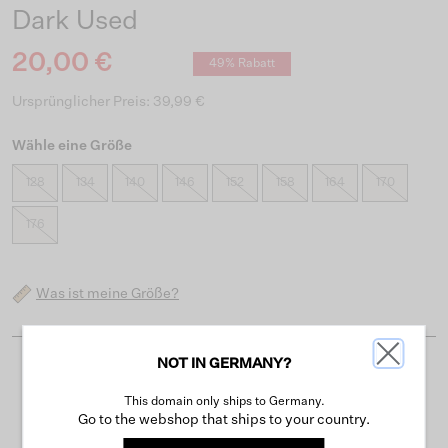
Dark Used
20,00 €
49% Rabatt
Ursprünglicher Preis: 39,99 €
Wähle eine Größe
128
134
140
146
152
158
164
170
176
Was ist meine Größe?
NOT IN GERMANY?
Kostenloser Versand ab 50 €
This domain only ships to Germany.
Lieferzeit 3-4 Arbeitstagen
Go to the webshop that ships to your country.
Einfache Rückgabe innerhalb von 30 Tagen