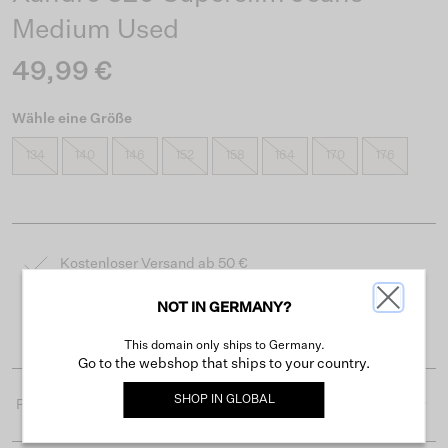
Medium Used
49,99 €
Wähle eine Größe
134
140
146
152
158
164
170
176
Kostenloser Versand ab 50 €
Lieferzeit 3-4 Arbeitstagen
NOT IN GERMANY?
Einfache Rückgabe innerhalb von 30 Tagen
This domain only ships to Germany.
Go to the webshop that ships to your country.
SHOP IN
GLOBAL
Produktdetails