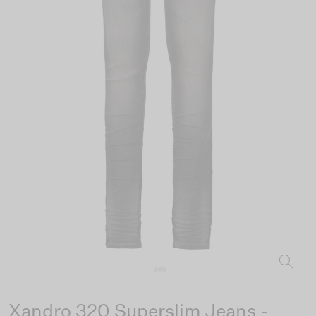
Xandro 320 Superslim Jeans -