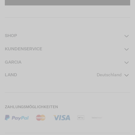
SHOP
Damen
KUNDENSERVICE
Herren
Kontakt
GARCIA
Mädchen Teens
FAQ
Über uns
LAND
Deutschland
Jungen Teens
Aktionsbedingungen
Garcia Stories
Mädchen Kids
Versand
Our Responsible Journey
Jungen Kids
Rücksendung
Store Locator
ZAHLUNGSMÖGLICHKEITEN
Sale
Cookies
Careers
Mein Konto
B2B Kontaktinformationen
Größentabellen