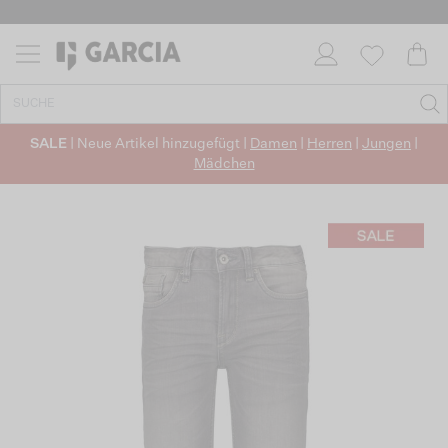
SALE
| Neue Artikel hinzugefügt |
Damen
|
Herren
|
Jungen
|
Mädchen