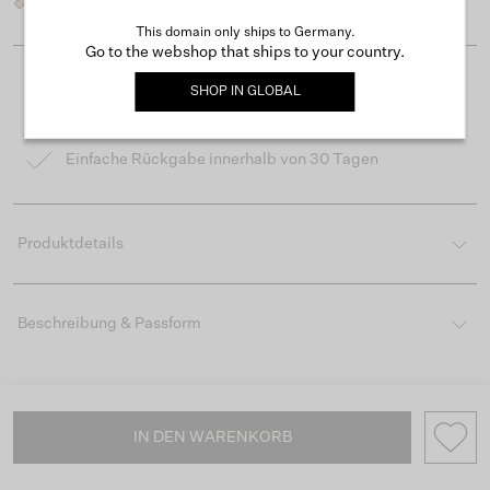
This domain only ships to Germany.
Go to the webshop that ships to your country.
Kostenloser Versand ab 50 €
SHOP IN
GLOBAL
Lieferzeit 3-4 Arbeitstagen
Einfache Rückgabe innerhalb von 30 Tagen
Produktdetails
Beschreibung & Passform
IN DEN WARENKORB