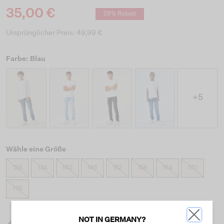
35,00 €
29% Rabatt
Ursprünglicher Preis: 49,99 €
Farbe: Blau
+5
Wähle eine Größe
128
134
140
146
152
158
164
170
176
NOT IN GERMANY?
Was ist meine Größe?