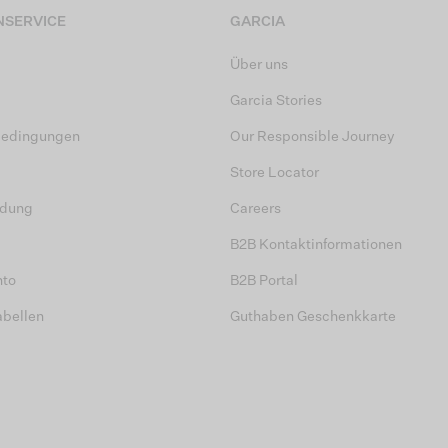
SERVICE
GARCIA
Über uns
Garcia Stories
bedingungen
Our Responsible Journey
Store Locator
dung
Careers
B2B Kontaktinformationen
nto
B2B Portal
abellen
Guthaben Geschenkkarte