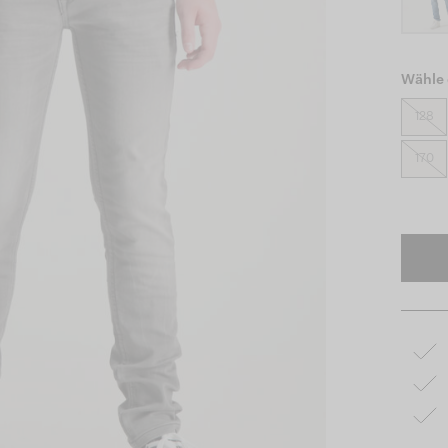
Wähle 
128
170