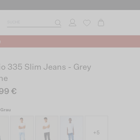
n
io 335 Slim Jeans - Grey
ne
99 €
 Grau
+5