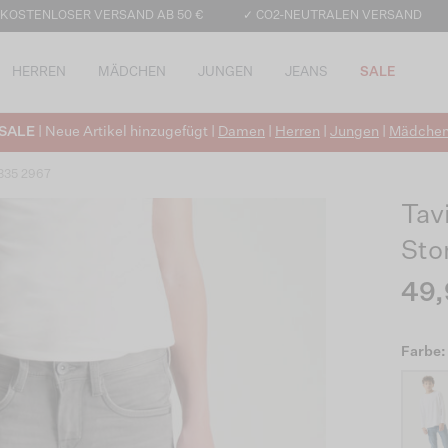
 KOSTENLOSER VERSAND AB 50 €
✓ CO2-NEUTRALEN VERSAND
HERREN
MÄDCHEN
JUNGEN
JEANS
SALE
SALE
| Neue Artikel hinzugefügt |
Damen
|
Herren
|
Jungen
|
Mädche
 335 2967
Tav
Sto
49,
Farbe: