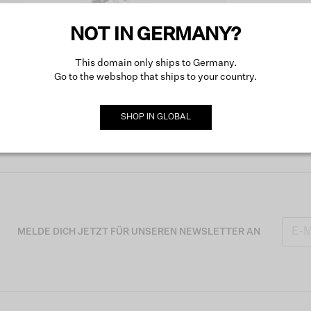
Produk
NOT IN GERMANY?
This domain only ships to Germany.
Go to the webshop that ships to your country.
Besch
SHOP IN
GLOBAL
MELDE DICH JETZT FÜR UNSEREN NEWSLETTER AN