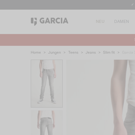
✓
NEU
DAMEN
Home
>
Jungen
>
Teens
>
Jeans
>
Slim fit
>
Garcia