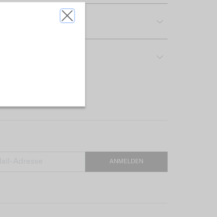
tdetails
reibung & Passform
ANMELDEN