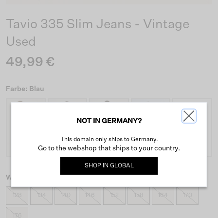
Tavio 335 Slim Jeans - Vintage
Used
49,99 €
Farbe: Blau
NOT IN GERMANY?
+5
This domain only ships to Germany.
Go to the webshop that ships to your country.
SHOP IN
GLOBAL
Wähle eine Größe
128
134
140
146
152
158
164
170
176