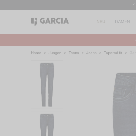
✓
NEU
DAMEN
Home
>
Jungen
>
Teens
>
Jeans
>
Tapered fit
>
Gar