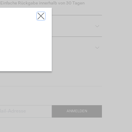
Einfache Rückgabe innerhalb von 30 Tagen
tdetails
reibung & Passform
ANMELDEN