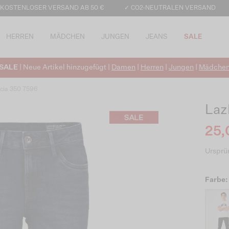
 KOSTENLOSER VERSAND AB 50 €
✓ CO2-NEUTRALEN VERSAND
HERREN
MÄDCHEN
JUNGEN
JEANS
SALE
SALE
| Neue Artikel hinzugefügt |
Damen
|
Herren
|
Jungen
|
Mädche
cia 350 7596
Laz
25,
Ursprün
Farbe: