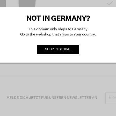
NOT IN GERMANY?
Produk
This domain only ships to Germany.
Go to the webshop that ships to your country.
Besch
SHOP IN
GLOBAL
MELDE DICH JETZT FÜR UNSEREN NEWSLETTER AN