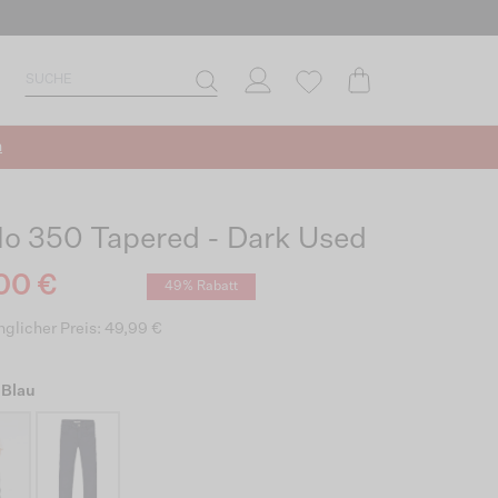
n
lo 350 Tapered - Dark Used
00 €
49% Rabatt
glicher Preis: 49,99 €
 Blau