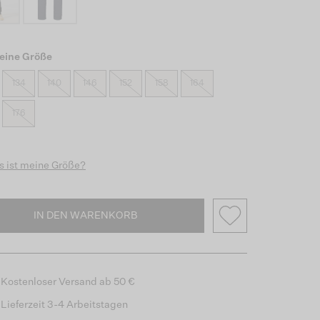
eine Größe
134
140
146
152
158
164
176
 ist meine Größe?
IN DEN WARENKORB
Kostenloser Versand ab 50 €
Lieferzeit 3-4 Arbeitstagen