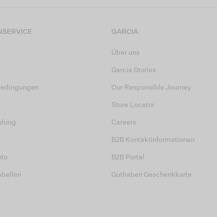
SERVICE
GARCIA
Über uns
Garcia Stories
bedingungen
Our Responsible Journey
Store Locator
dung
Careers
B2B Kontaktinformationen
nto
B2B Portal
abellen
Guthaben Geschenkkarte