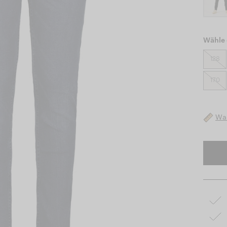
Wähle 
128
170
Was