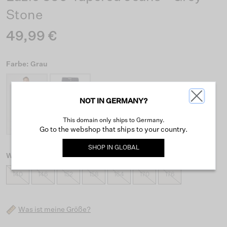
Stone
49,99 €
Farbe: Grau
NOT IN GERMANY?
This domain only ships to Germany.
Go to the webshop that ships to your country.
SHOP IN
GLOBAL
Wähle eine Größe
140
146
152
158
164
170
176
Was ist meine Größe?