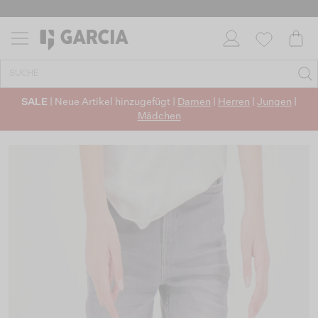
SALE
| Neue Artikel hinzugefügt |
Damen
|
Herren
|
Jungen
|
Mädchen