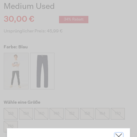
Medium Used
30,00 €
34% Rabatt
Ursprünglicher Preis: 45,99 €
Farbe: Blau
Wähle eine Größe
128
134
140
146
152
158
164
170
176