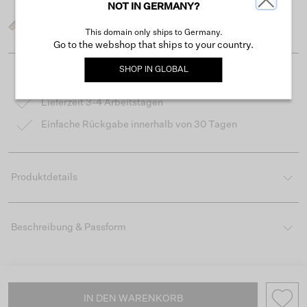
NOT IN GERMANY?
Was ist meine Größe?
This domain only ships to Germany.
Go to the webshop that ships to your country.
SHOP IN
GLOBAL
Kostenloser Versand ab 50 €
Lieferzeit 3-4 Arbeitstagen
Einfache Rückgabe innerhalb von 30 Tagen
Produktdetails
Beschreibung & Passform
IN DEN WARENKORB