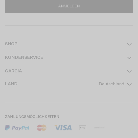
ANMELDEN
SHOP
Damen
KUNDENSERVICE
Herren
Kontakt
GARCIA
Mädchen Teens
FAQ
Über uns
LAND
Deutschland
Jungen Teens
Aktionsbedingungen
Garcia Stories
Mädchen Kids
Versand
Our Responsible Journey
Jungen Kids
Rücksendung
Store Locator
ZAHLUNGSMÖGLICHKEITEN
Sale
Cookies
Careers
Mein Konto
B2B Kontaktinformationen