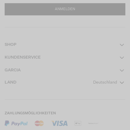
ANMELDEN
SHOP
Damen
KUNDENSERVICE
Herren
Kontakt
GARCIA
Mädchen Teens
FAQ
Über uns
LAND
Deutschland
Jungen Teens
Aktionsbedingungen
Garcia Stories
Mädchen Kids
Versand
Our Responsible Journey
Jungen Kids
Rücksendung
Store Locator
ZAHLUNGSMÖGLICHKEITEN
Sale
Cookies
Careers
Mein Konto