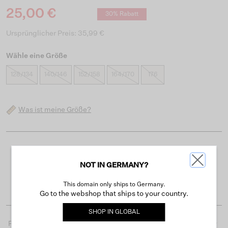
25,00 €
30% Rabatt
Ursprünglicher Preis: 35,99 €
Wähle eine Größe
128/134
140/146
152/158
164/170
176
Was ist meine Größe?
Kostenloser Versand ab 50 €
NOT IN GERMANY?
Lieferzeit 3-4 Arbeitstagen
Einfache Rückgabe innerhalb von 30 Tagen
This domain only ships to Germany.
Go to the webshop that ships to your country.
SHOP IN
GLOBAL
Produktdetails