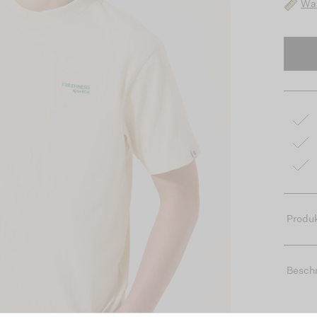
Was
Produk
Besch