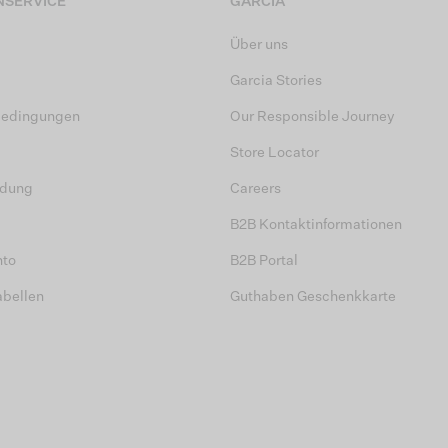
SERVICE
GARCIA
Über uns
Garcia Stories
bedingungen
Our Responsible Journey
Store Locator
dung
Careers
B2B Kontaktinformationen
nto
B2B Portal
abellen
Guthaben Geschenkkarte