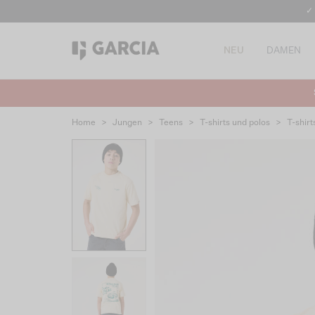
✓
NEU
DAMEN
Home
>
Jungen
>
Teens
>
T-shirts und polos
>
T-shirt