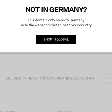
NOT IN GERMANY?
This domain only ships to Germany.
Go to the webshop that ships to your country.
SHOP IN
GLOBAL
MELDE DICH JETZT FÜR UNSEREN NEWSLETTER AN