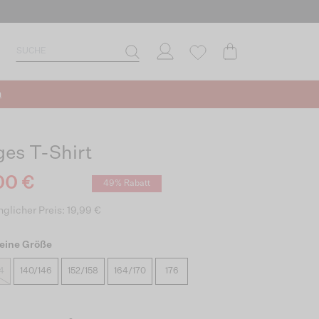
n
ges T-Shirt
00 €
49% Rabatt
glicher Preis: 19,99 €
eine Größe
4
140/146
152/158
164/170
176