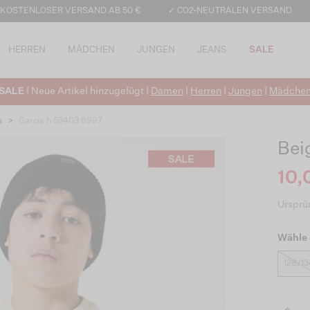
 KOSTENLOSER VERSAND AB 50 €
✓ CO2-NEUTRALEN VERSAND
HERREN
MÄDCHEN
JUNGEN
JEANS
SALE
SALE
| Neue Artikel hinzugefügt |
Damen
|
Herren
|
Jungen
|
Mädche
s
>
Garcia h 53403 6997
Bei
10,
Ursprün
Wähle 
128/13