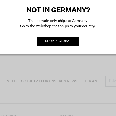
NOT IN GERMANY?
This domain only ships to Germany.
Go to the webshop that ships to your country.
SHOP IN
GLOBAL
MELDE DICH JETZT FÜR UNSEREN NEWSLETTER AN