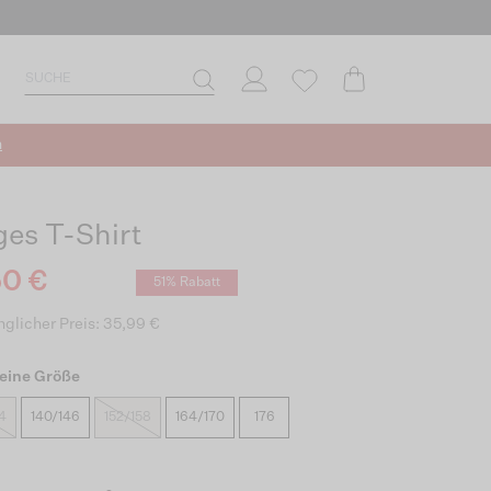
n
ges T-Shirt
50 €
51% Rabatt
glicher Preis: 35,99 €
eine Größe
4
140/146
152/158
164/170
176