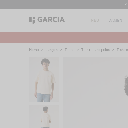
✓
NEU
DAMEN
Home
>
Jungen
>
Teens
>
T-shirts und polos
>
T-shirt