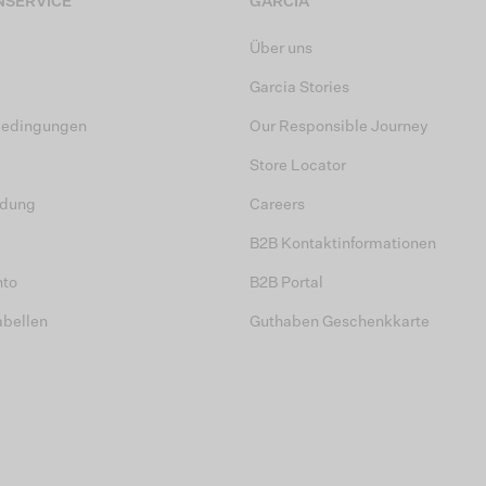
SERVICE
GARCIA
Über uns
Garcia Stories
bedingungen
Our Responsible Journey
Store Locator
dung
Careers
B2B Kontaktinformationen
nto
B2B Portal
abellen
Guthaben Geschenkkarte