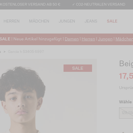
 KOSTENLOSER VERSAND AB 50 €
✓ CO2-NEUTRALEN VERSAND
HERREN
MÄDCHEN
JUNGEN
JEANS
SALE
SALE
| Neue Artikel hinzugefügt |
Damen
|
Herren
|
Jungen
|
Mädche
s
>
Garcia h 53405 6997
Bei
17,
Ursprün
Wähle 
128/13