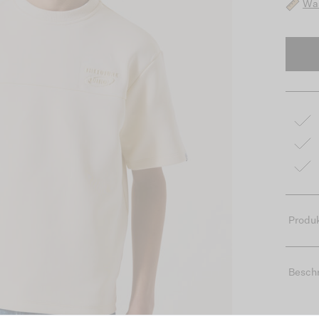
Was
Produk
Besch