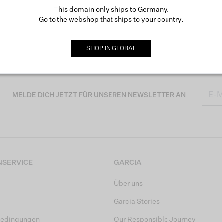
This domain only ships to Germany.
Go to the webshop that ships to your country.
SHOP IN
GLOBAL
MELDE DICH JETZT FÜR UNSEREN NEWSLETTER AN
SERVICE
GARCIA
Über uns
Garcia Stories
bedingungen
Our Responsible Journey