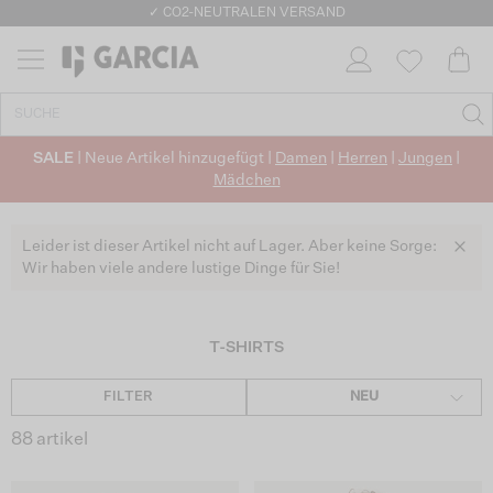
GARCIA Jungen Teens T-Shirts | Offizieller GARCIA Websho
✓ CO2-NEUTRALEN VERSAND
SALE
| Neue Artikel hinzugefügt |
Damen
|
Herren
|
Jungen
|
Mädchen
Leider ist dieser Artikel nicht auf Lager. Aber keine Sorge:
Wir haben viele andere lustige Dinge für Sie!
T-SHIRTS
FILTER
NEU
88 artikel