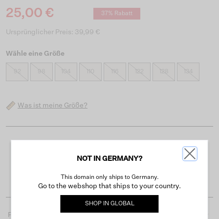
25,00 €
37% Rabatt
Ursprünglicher Preis: 39,99 €
Wähle eine Größe
92
98
104
110
116
122
128
134
Was ist meine Größe?
Kostenloser Versand ab 50 €
NOT IN GERMANY?
Lieferzeit 3-4 Arbeitstagen
Einfache Rückgabe innerhalb von 30 Tagen
This domain only ships to Germany.
Go to the webshop that ships to your country.
SHOP IN
GLOBAL
Produktdetails