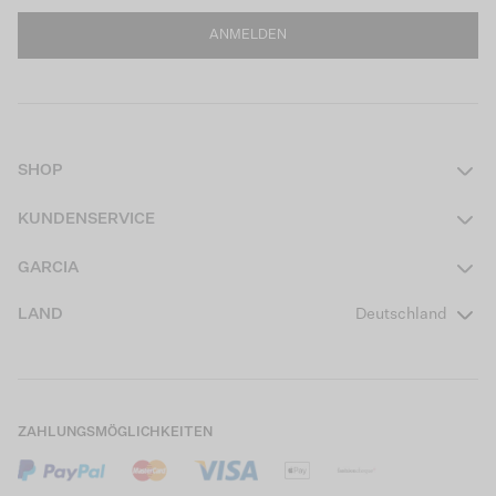
ANMELDEN
SHOP
Damen
KUNDENSERVICE
Herren
Kontakt
GARCIA
Mädchen Teens
FAQ
Über uns
LAND
Deutschland
Jungen Teens
Aktionsbedingungen
Garcia Stories
Mädchen Kids
Versand
Our Responsible Journey
Jungen Kids
Rücksendung
Store Locator
ZAHLUNGSMÖGLICHKEITEN
Sale
Cookies
Careers
Mein Konto