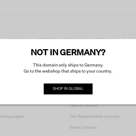
MELDE DICH JETZT FÜR UNSEREN NEWSLETTER AN
NOT IN GERMANY?
This domain only ships to Germany.
Go to the webshop that ships to your country.
SERVICE
GARCIA
SHOP IN
GLOBAL
Über uns
Garcia Stories
bedingungen
Our Responsible Journey
Store Locator