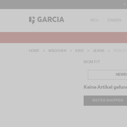
✓
NEU
DAMEN
HOME
>
MÄDCHEN
>
KIDS
>
JEANS
>
MOM FI
MOM FIT
NEWE
Keine Artikel gefu
WEITER SHOPPEN