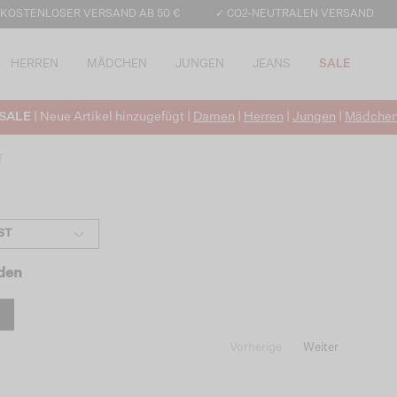
 KOSTENLOSER VERSAND AB 50 €
✓ CO2-NEUTRALEN VERSAND
HERREN
MÄDCHEN
JUNGEN
JEANS
SALE
SALE
| Neue Artikel hinzugefügt |
Damen
|
Herren
|
Jungen
|
Mädche
T
ST
nden
Vorherige
Weiter