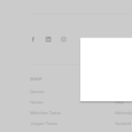
SHOP
KUNDEN
Damen
Kontakt
Herren
FAQ
Mädchen Teens
Aktions
Jungen Teens
Versand