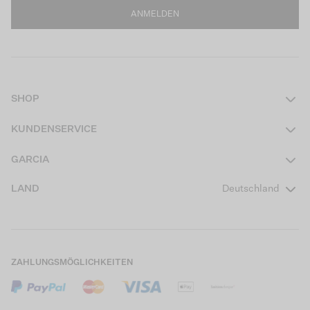
ANMELDEN
SHOP
Damen
KUNDENSERVICE
Herren
Kontakt
GARCIA
Mädchen Teens
FAQ
Über uns
LAND
Deutschland
Jungen Teens
Aktionsbedingungen
Garcia Stories
Mädchen Kids
Versand
Our Responsible Journey
Jungen Kids
Rücksendung
Store Locator
ZAHLUNGSMÖGLICHKEITEN
Sale
Cookies
Careers
Mein Konto
B2B Kontaktinformationen