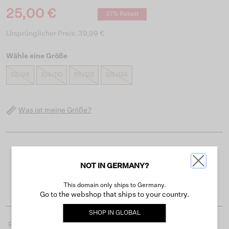
25,00 €
37% Rabatt
Ursprünglicher Preis: 39,99 €
Wähle eine Größe
92/98
104/110
116/122
128/134
Was ist meine Größe?
Kostenloser Versand ab 50 €
NOT IN GERMANY?
Lieferzeit 3-4 Arbeitstagen
Einfache Rückgabe innerhalb von 30 Tagen
This domain only ships to Germany.
Go to the webshop that ships to your country.
SHOP IN
GLOBAL
Produktdetails