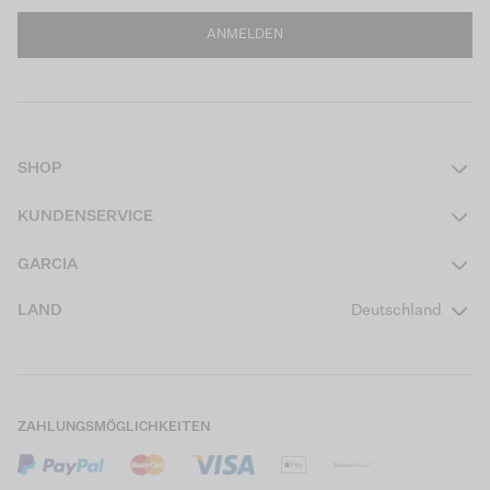
ANMELDEN
SHOP
Damen
KUNDENSERVICE
Herren
Kontakt
GARCIA
Mädchen Teens
FAQ
Über uns
LAND
Deutschland
Jungen Teens
Aktionsbedingungen
Garcia Stories
Mädchen Kids
Versand
Our Responsible Journey
Jungen Kids
Rücksendung
Store Locator
ZAHLUNGSMÖGLICHKEITEN
Sale
Cookies
Careers
Mein Konto