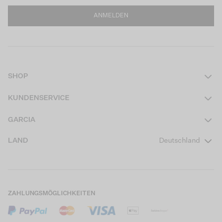
ANMELDEN
SHOP
Damen
KUNDENSERVICE
Herren
Kontakt
GARCIA
Mädchen Teens
FAQ
Über uns
LAND
Deutschland
Jungen Teens
Aktionsbedingungen
Garcia Stories
Mädchen Kids
Versand
Our Responsible Journey
Jungen Kids
Rücksendung
Store Locator
ZAHLUNGSMÖGLICHKEITEN
Sale
Cookies
Careers
Mein Konto