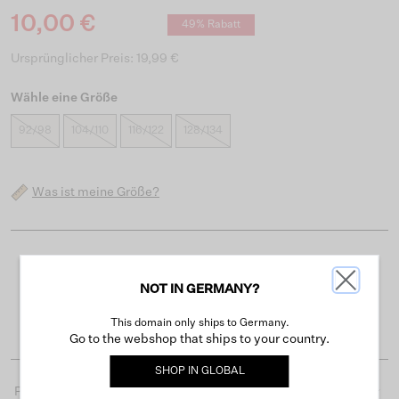
10,00 €
49% Rabatt
Ursprünglicher Preis: 19,99 €
Wähle eine Größe
92/98
104/110
116/122
128/134
Was ist meine Größe?
Kostenloser Versand ab 50 €
NOT IN GERMANY?
Lieferzeit 3-4 Arbeitstagen
Einfache Rückgabe innerhalb von 30 Tagen
This domain only ships to Germany.
Go to the webshop that ships to your country.
SHOP IN
GLOBAL
Produktdetails