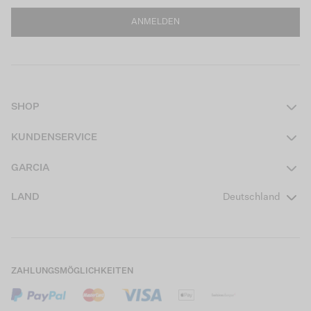
ANMELDEN
SHOP
Damen
KUNDENSERVICE
Herren
Kontakt
GARCIA
Mädchen Teens
FAQ
Über uns
LAND
Deutschland
Jungen Teens
Aktionsbedingungen
Garcia Stories
Mädchen Kids
Versand
Our Responsible Journey
Jungen Kids
Rücksendung
Store Locator
ZAHLUNGSMÖGLICHKEITEN
Sale
Cookies
Careers
Mein Konto