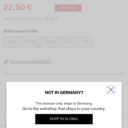
22,50 €
51% Rabatt
Ursprünglicher Preis: 45,99 €
Wähle eine Größe
128/134
140/146
152/158
164/170
176
Was ist meine Größe?
Kostenloser Versand ab 50 €
NOT IN GERMANY?
Lieferzeit 3-4 Arbeitstagen
Einfache Rückgabe innerhalb von 30 Tagen
This domain only ships to Germany.
Go to the webshop that ships to your country.
SHOP IN
GLOBAL
Produktdetails