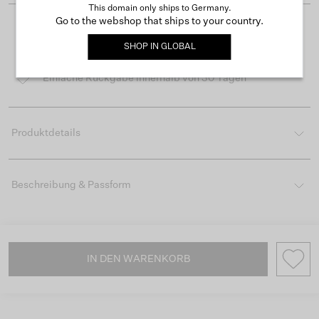
This domain only ships to Germany.
Go to the webshop that ships to your country.
Kostenloser Versand ab 50 €
SHOP IN
GLOBAL
Lieferzeit 3-4 Arbeitstagen
Einfache Rückgabe innerhalb von 30 Tagen
Produktdetails
Beschreibung & Passform
IN DEN WARENKORB