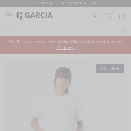
✓ KOSTENLOSER VERSAND AB 50 €
✓ CO2-NEUTRALEN VERSAND
SALE
| Neue Artikel hinzugefügt |
Damen
|
Herren
|
Jungen
|
Mädchen