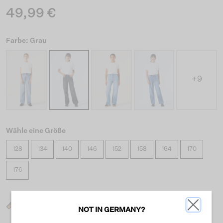
49,99 €
Farbe: Grau
+9
Wähle eine Größe
128
134
140
146
152
158
164
170
176
Was ist meine Größe?
NOT IN GERMANY?