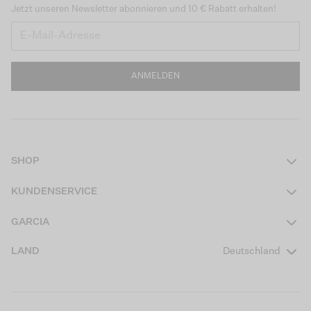
Jetzt unseren Newsletter abonnieren und 10 € Rabatt erhalten!
ANMELDEN
SHOP
Damen
KUNDENSERVICE
Herren
Kontakt
GARCIA
Mädchen Teens
FAQ
Über uns
LAND
Deutschland
Jungen Teens
Aktionsbedingungen
Garcia Stories
Mädchen Kids
Versand
Our Responsible Journey
Jungen Kids