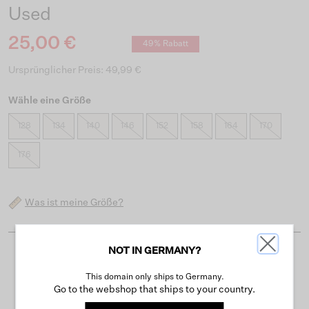
Used
25,00 €
49% Rabatt
Ursprünglicher Preis: 49,99 €
Wähle eine Größe
128
134
140
146
152
158
164
170
176
Was ist meine Größe?
NOT IN GERMANY?
Kostenloser Versand ab 50 €
This domain only ships to Germany.
Lieferzeit 3-4 Arbeitstagen
Go to the webshop that ships to your country.
Einfache Rückgabe innerhalb von 30 Tagen