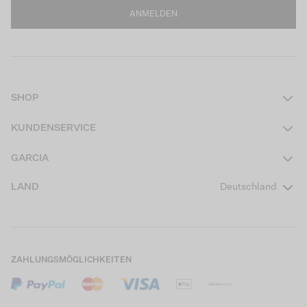
ANMELDEN
SHOP
Damen
KUNDENSERVICE
Herren
Kontakt
GARCIA
Mädchen Teens
FAQ
Über uns
LAND
Deutschland
Jungen Teens
Aktionsbedingungen
Garcia Stories
Mädchen Kids
Versand
Our Responsible Journey
Jungen Kids
Rücksendung
Store Locator
ZAHLUNGSMÖGLICHKEITEN
Sale
Cookies
Careers
Mein Konto
B2B Kontaktinformationen