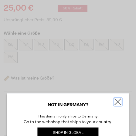
25,00 €
58% Rabatt
Ursprünglicher Preis: 59,99 €
Wähle eine Größe
128
134
140
146
152
158
164
170
176
Was ist meine Größe?
Kostenloser Versand ab 50 €
NOT IN GERMANY?
Lieferzeit 3-4 Arbeitstagen
This domain only ships to Germany.
Go to the webshop that ships to your country.
Einfache Rückgabe innerhalb von 30 Tagen
SHOP IN
GLOBAL