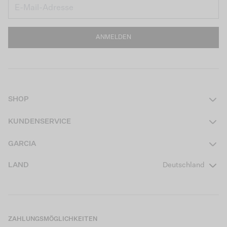
ANMELDEN
SHOP
Damen
KUNDENSERVICE
Herren
Kontakt
GARCIA
Mädchen Teens
FAQ
Über uns
LAND
Deutschland
Jungen Teens
Aktionsbedingungen
Garcia Stories
Mädchen Kids
Versand
Our Responsible Journey
Jungen Kids
Rücksendung
Store Locator
ZAHLUNGSMÖGLICHKEITEN
Sale