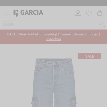
SALE
| Neue Artikel hinzugefügt |
Damen
|
Herren
|
Jungen
|
Mädchen