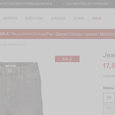
 KOSTENLOSER VERSAND AB 50 €
✓ CO2-NEUTRALEN VERSAND
HERREN
MÄDCHEN
JUNGEN
JEANS
SALE
SALE
| Neue Artikel hinzugefügt |
Damen
|
Herren
|
Jungen
|
Mädche
ia pg 42005 8421
Jea
17,
Ursprün
Wähle 
128
170