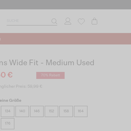
n
ns Wide Fit - Medium Used
50 €
70% Rabatt
glicher Preis: 59,99 €
eine Größe
134
140
146
152
158
164
176