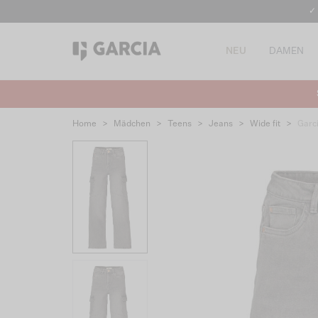
✓
NEU
DAMEN
Home
>
Mädchen
>
Teens
>
Jeans
>
Wide fit
>
Garc