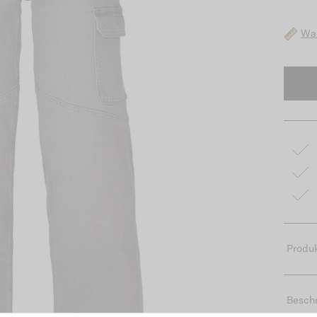
Was
Produk
Besch