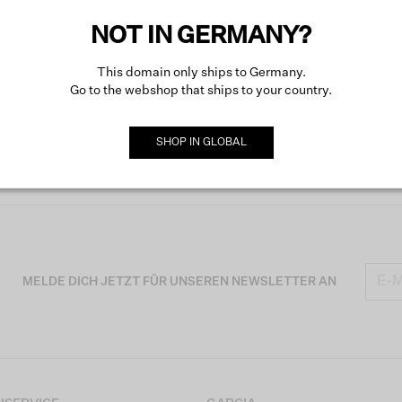
NOT IN GERMANY?
This domain only ships to Germany.
Go to the webshop that ships to your country.
SHOP IN
GLOBAL
MELDE DICH JETZT FÜR UNSEREN NEWSLETTER AN