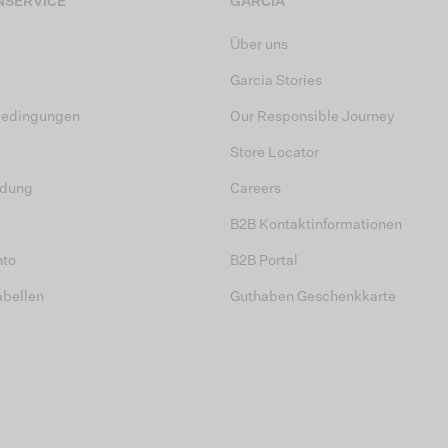
SERVICE
GARCIA
Über uns
Garcia Stories
bedingungen
Our Responsible Journey
Store Locator
dung
Careers
B2B Kontaktinformationen
nto
B2B Portal
abellen
Guthaben Geschenkkarte