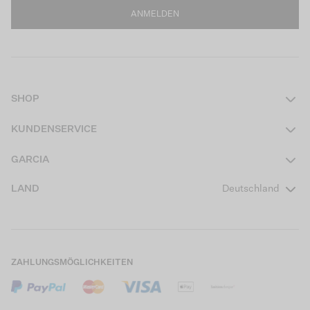
ANMELDEN
SHOP
Damen
KUNDENSERVICE
Herren
Kontakt
GARCIA
Mädchen Teens
FAQ
Über uns
LAND
Deutschland
Jungen Teens
Aktionsbedingungen
Garcia Stories
Mädchen Kids
Versand
Our Responsible Journey
Jungen Kids
Rücksendung
Store Locator
ZAHLUNGSMÖGLICHKEITEN
Sale
Cookies
Careers
Mein Konto
B2B Kontaktinformationen